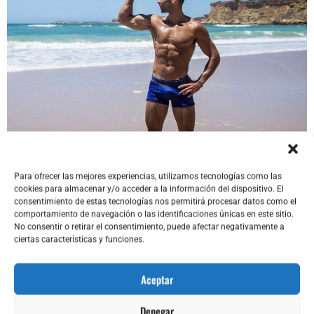
Para ofrecer las mejores experiencias, utilizamos tecnologías como las
cookies para almacenar y/o acceder a la información del dispositivo. El
Nadar en mar abierto no es solo una
consentimiento de estas tecnologías nos permitirá procesar datos como el
comportamiento de navegación o las identificaciones únicas en este sitio.
forma brutal de entrenar todo tu
No consentir o retirar el consentimiento, puede afectar negativamente a
ciertas características y funciones.
cuerpo, es también una experiencia de
conexión con la naturaleza y de
Aceptar
libertad total, descubre más aquí.
Denegar