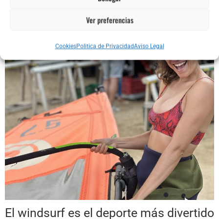
COMO EL WINDSURF TE
Ver preferencias
HACE SENTIR LIBERTAD
Cookies
Politica de Privacidad
Aviso Legal
El windsurf es el deporte más divertido