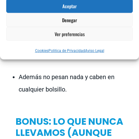
Aceptar
o glúteos.
Denegar
Sirven para entrenar todo el cuerpo:
Ver preferencias
glúteos, piernas, espalda, pecho, brazos y
Cookies
Politica de Privacidad
Aviso Legal
abdomen.
Además no pesan nada y caben en
cualquier bolsillo.
BONUS: LO QUE NUNCA
LLEVAMOS (AUNQUE