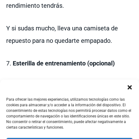
rendimiento tendrás.
Y si sudas mucho, lleva una camiseta de
repuesto para no quedarte empapado.
7.
Esterilla de entrenamiento (opcional)
Si vas a hacer rutinas de suelo o
estiramientos en zonas duras, llévala.
Para ofrecer las mejores experiencias, utilizamos tecnologías como las
cookies para almacenar y/o acceder a la información del dispositivo. El
consentimiento de estas tecnologías nos permitirá procesar datos como el
comportamiento de navegación o las identificaciones únicas en este sitio.
Hay opciones
súper ligeras
que se enrollan
No consentir o retirar el consentimiento, puede afectar negativamente a
ciertas características y funciones.
fácilmente y van genial para movilidad, yoga