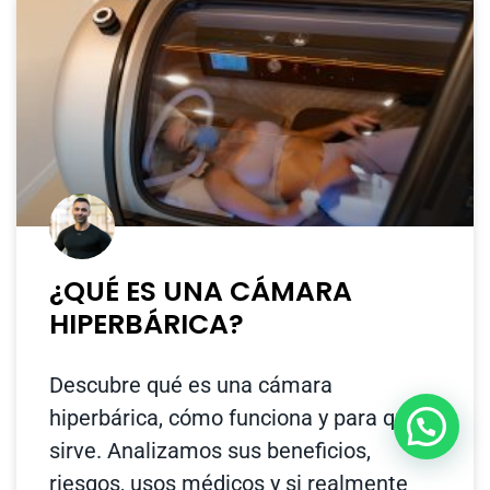
¿QUÉ ES UNA CÁMARA
HIPERBÁRICA?
Descubre qué es una cámara
hiperbárica, cómo funciona y para qué
Aquí Jose ¿Cómo puedo ayudarte?
sirve. Analizamos sus beneficios,
riesgos, usos médicos y si realmente