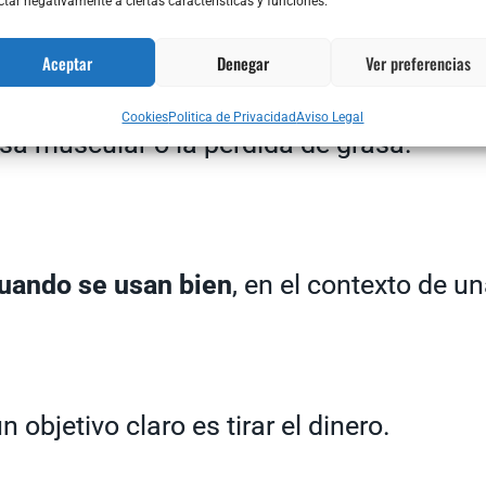
ctar negativamente a ciertas características y funciones.
scular.
os.
Aceptar
Denegar
Ver preferencias
es.
Cookies
Politica de Privacidad
Aviso Legal
asa muscular o la pérdida de grasa.
uando se usan bien
, en el contexto de u
 objetivo claro es tirar el dinero.