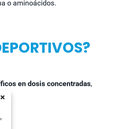
ína o aminoácidos.
DEPORTIVOS?
ficos en dosis concentradas
,
as