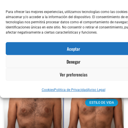
Para ofrecer las mejores experiencias, utilizamos tecnologías como las cookies
almacenar y/o acceder a la información del dispositivo. El consentimiento de e
tecnologías nos permitirá procesar datos como el comportamiento de navegaci
identificaciones únicas en este sitio. No consentir o retirar el consentimiento, p
BLOG FITNESS
afectar negativamente a ciertas características y funciones.
MALAGAENTRENA
Aceptar
Denegar
Ver preferencias
B
Cookies
Politica de Privacidad
Aviso Legal
ESTILO DE VIDA