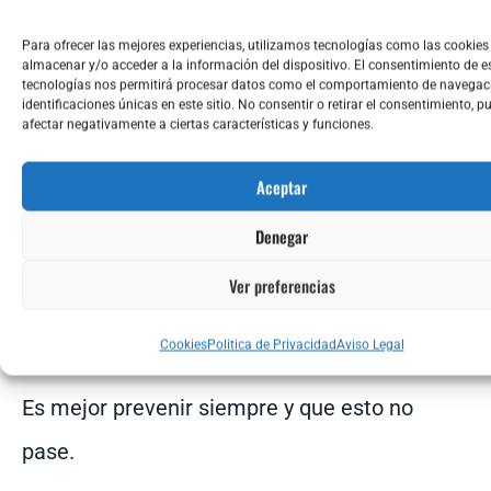
no se descuelgue más o esos tatuajes
Para ofrecer las mejores experiencias, utilizamos tecnologías como las cookies
almacenar y/o acceder a la información del dispositivo. El consentimiento de e
pierdan su forma y esencia …
tecnologías nos permitirá procesar datos como el comportamiento de navegaci
identificaciones únicas en este sitio. No consentir o retirar el consentimiento, p
afectar negativamente a ciertas características y funciones.
De verás, te lo digo desde el cariño, cada cual
Aceptar
que haga lo que le venga en gana, pero veo a
Denegar
mucha gente enferma que nos llega,
problemas de espalda, salud mental,
Ver preferencias
ansiedad …
Cookies
Politica de Privacidad
Aviso Legal
Es mejor prevenir siempre y que esto no
pase.