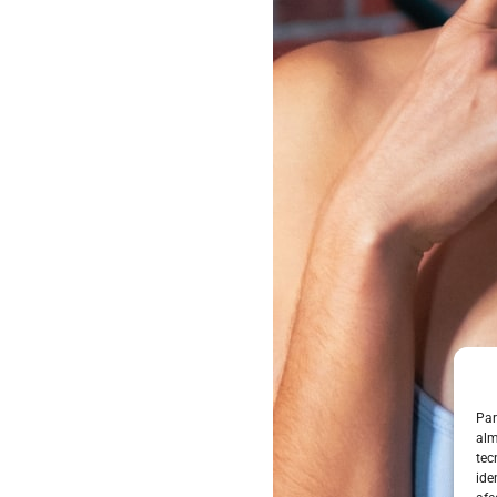
Par
alm
tec
ide