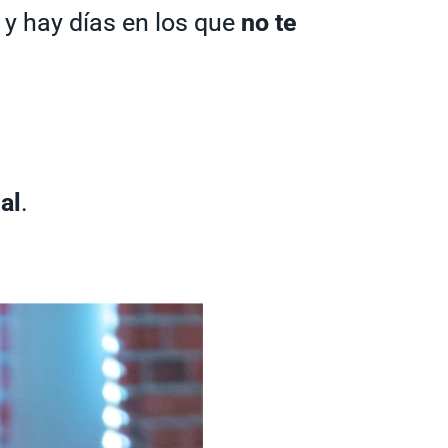
 y hay días en los que
no te
al
.