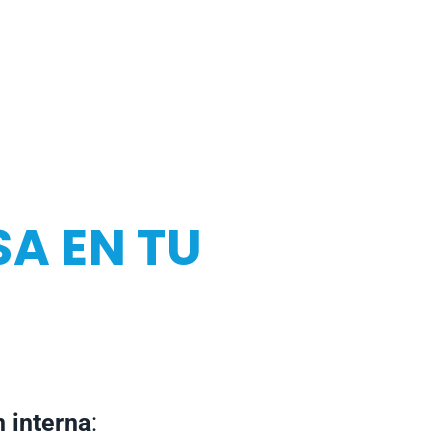
SA EN TU
n interna
: