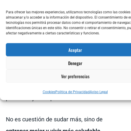
Para ofrecer las mejores experiencias, utilizamos tecnologías como las cookies
almacenar y/o acceder a la información del dispositivo. El consentimiento de e
tecnologías nos permitirá procesar datos como el comportamiento de navegaci
identificaciones únicas en este sitio. No consentir o retirar el consentimiento, p
El golpe de calor no es ninguna broma. Y
afectar negativamente a ciertas características y funciones.
aunque somos de darlo todo,
tu seguridad va
Aceptar
siempre por delante
.
Denegar
Haz del verano tu mejor aliado para entrenar
Ver preferencias
con consciencia: cambia el “más es mejor”
Cookies
Politica de Privacidad
Aviso Legal
por el “mejor adaptado es más sostenible”.
No es cuestión de sudar más, sino de