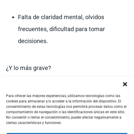
Falta de claridad mental, olvidos
frecuentes, dificultad para tomar
decisiones.
¿Y lo más grave?
Que muchas de estas dolencias
no tienen un
Para ofrecer las mejores experiencias, utilizamos tecnologías como las
cookies para almacenar y/o acceder a la información del dispositivo. El
origen físico detectable
en pruebas médicas.
consentimiento de estas tecnologías nos permitirá procesar datos como el
comportamiento de navegación o las identificaciones únicas en este sitio.
No consentir o retirar el consentimiento, puede afectar negativamente a
ciertas características y funciones.
Y eso desquicia. La gente empieza a pensar