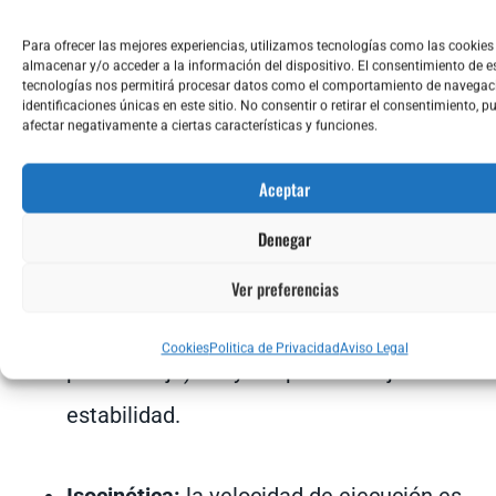
Para ofrecer las mejores experiencias, utilizamos tecnologías como las cookies
Isotónica:
hay movimiento y cambio de
almacenar y/o acceder a la información del dispositivo. El consentimiento de e
tecnologías nos permitirá procesar datos como el comportamiento de navegaci
identificaciones únicas en este sitio. No consentir o retirar el consentimiento, p
longitud muscular (fases concéntrica y
afectar negativamente a ciertas características y funciones.
excéntrica). Es la más común en el
Aceptar
entrenamiento con pesas.
Denegar
Isométrica:
el músculo genera tensión
Ver preferencias
pero sin movimiento (aguantar una
Cookies
Politica de Privacidad
Aviso Legal
posición fija). Muy útil para trabajar
estabilidad.