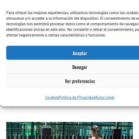
si es necesario.
Para ofrecer las mejores experiencias, utilizamos tecnologías como las cookies
almacenar y/o acceder a la información del dispositivo. El consentimiento de e
tecnologías nos permitirá procesar datos como el comportamiento de navegaci
Después del entreno = combinación de
identificaciones únicas en este sitio. No consentir o retirar el consentimiento, p
afectar negativamente a ciertas características y funciones.
IG medio-alto con proteína.
Aceptar
Evita azúcares simples fuera del
Denegar
contexto del ejercicio.
Ver preferencias
Haz ejercicio cada día y mantén un peso
Cookies
Politica de Privacidad
Aviso Legal
saludable.