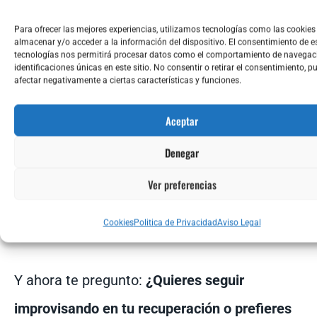
AHORA HAZTE LA
PREGUNTA ...
Para ofrecer las mejores experiencias, utilizamos tecnologías como las cookies
almacenar y/o acceder a la información del dispositivo. El consentimiento de e
tecnologías nos permitirá procesar datos como el comportamiento de navegaci
identificaciones únicas en este sitio. No consentir o retirar el consentimiento, p
afectar negativamente a ciertas características y funciones.
Al final, el gran reto no es solo entrenar fuerte
cuando estás bien, sino aprender a escuchar
Aceptar
tu cuerpo cuando enfermas.
Denegar
Ver preferencias
Saber parar, descansar y retomar poco a poco
Cookies
Politica de Privacidad
Aviso Legal
también forma parte del progreso.
Y ahora te pregunto:
¿Quieres seguir
improvisando en tu recuperación o prefieres