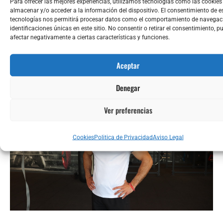
Para ofrecer las mejores experiencias, utilizamos tecnologías como las cookies
almacenar y/o acceder a la información del dispositivo. El consentimiento de e
plan que funcione para ti, ya sea desde casa,
tecnologías nos permitirá procesar datos como el comportamiento de navegaci
identificaciones únicas en este sitio. No consentir o retirar el consentimiento, p
en el gimnasio o combinando ambos.
afectar negativamente a ciertas características y funciones.
Aceptar
Denegar
Ver preferencias
Cookies
Politica de Privacidad
Aviso Legal